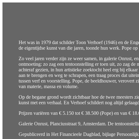
Het was in 1979 dat schilder Toon Verhoef (1946) en de Eng
de eigentijdse kunst van die jaren, toonde hun werk. Pope op
Zo veel jaren verder zijn ze weer samen, in galerie Onrust, e
ontmoeting: zo zag een tentoonstelling er toen uit, zo zag de 
achteraf gezien, in hun artistieke zoektocht heel erg bij elka
aan te brengen en weg te schrapen, een traag proces dat uitei
tussen verf en voorstelling. Pope, de beeldhouwer, verovert z
van materie, massa en volume.
Op de begane grond wordt zichtbaar hoe de twee meesters zic
kunst met een verhaal. En Verhoef schildert nog altijd gelaag
Prijzen variëren van € 5.150 tot € 38.500 (Pope) en van € 18.
Galerie Onrust, Planciusstraat 9, Amsterdam. De tentoonstell
Gepubliceerd in Het Financieele Dagblad, bijlage Persoonlij