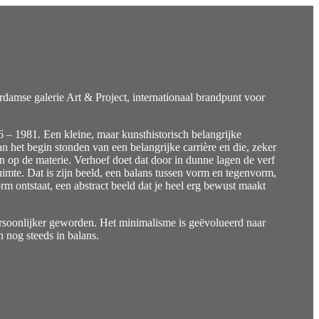
amse galerie Art & Project, internationaal brandpunt voor
6 – 1981. Een kleine, maar kunsthistorisch belangrijke
an het begin stonden van een belangrijke carrière en die, zeker
en op de materie. Verhoef doet dat door in dunne lagen de verf
uimte. Dat is zijn beeld, een balans tussen vorm en tegenvorm,
rm ontstaat, een abstract beeld dat je heel erg bewust maakt
ersoonlijker geworden. Het minimalisme is geëvolueerd naar
n nog steeds in balans.