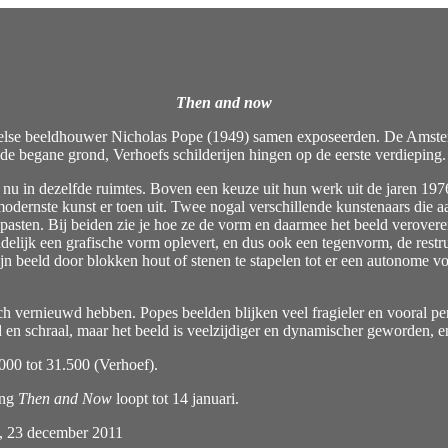
Then and now
else beeldhouwer Nicholas Pope (1949) samen exposeerden. De Amsterd
 de begane grond, Verhoefs schilderijen hingen op de eerste verdieping.
n nu in dezelfde ruimtes. Boven een keuze uit hun werk uit de jaren 197
modernste kunst er toen uit. Twee nogal verschillende kunstenaars die a
ar pasten. Bij beiden zie je hoe ze de vorm en daarmee het beeld verover
ndelijk een grafische vorm oplevert, en dus ook een tegenvorm, de restr
ijn beeld door blokken hout of stenen te stapelen tot er een autonome vo
h vernieuwd hebben. Popes beelden blijken veel fragieler en vooral p
d en schraal, maar het beeld is veelzijdiger en dynamischer geworden, e
000 tot 31.500 (Verhoef).
ing
Then and Now
loopt tot 14 januari.
k, 23 december 2011