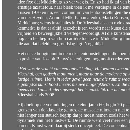
idée fixe dat Middelburg zo ver weg is. En zo had ik tal van 
ernstige taxatiefout, naar bleek toen ik me verdiepte in de te
Tussen 1970 en nu, een continuüm van tentoonstellingen die 
van der Heyden, Aernout Mik, Panamarenko, Maria Roosen, J
Middelburg wiens installaties in De Vleeshal als een rode dra
kenmerkt, is dat er altijd gezocht is (en wordt) naar kunst d
vrijheid en beweeglijkheid vertegenwoordigt. Al die kunstenaa
nog aan het begin van hun carrière toen ze in Middelburg hu
die aan dat beleid ten grondslag ligt. Nog altijd.
Het eerste hoogtepunt in de reeks tentoonstellingen die toen n
expositie van Joseph Beuys’ tekeningen, nog nooit eerder ve
“
Het was de vrucht van een ontwikkeling. Het waren twee min
Vleeshal, een gotisch monument, maar naar de moderne opvatt
lastige ruimte. Het is in ieder geval geen neutrale ruimte wa
eigentijdse kunst bood ineens nieuwe mogelijkheden. En die
ineens een kans. Anders gezegd, het is makkelijk om het moei
Vleeshal sinds 2008.
Hij doelt op de veranderingen die eind jaren 60, begin 70 pl
grenzen van de klassieke genres, de museale ruimte en niet t
niet langer een statisch begrip dat je moest nemen zoals het
dynamiek van het kunstwerk. De ruimte werd veel meer een po
namen. Kunst werd daarbij sterk conceptueel. De conceptual ar