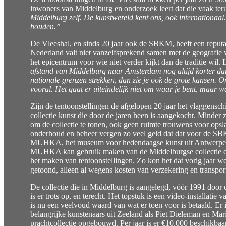
inwoners van Middelburg en onderzoek leert dat die vaak ter
Middelburg zelf. De kunstwereld kent ons, ook internationaa
houden.”
De Vleeshal, en sinds 20 jaar ook de SBKM, heeft een reputat
Nederland valt niet vanzelfsprekend samen met de geografie 
het epicentrum voor wie niet verder kijkt dan de traditie wil.
afstand van Middelburg naar Amsterdam nog altijd korter dan
nationale grenzen strekken, dan zie je ook de grote kansen. On
vooral. Het gaat er uiteindelijk niet om waar je bent, maar wa
Zijn de tentoonstellingen de afgelopen 20 jaar het vlaggenschip
collectie kunst die door de jaren heen is aangekocht. Minder 
om de collectie te tonen, ook geen ruimte trouwens voor ops
onderhoud en beheer vergen zo veel geld dat dat voor de SBKM
MUHKA, het museum voor hedendaagse kunst uit Antwerpen. Da
MUHKA kan gebruik maken van de Middelburgse collectie en
het maken van tentoonstellingen. Zo kon het dat vorig jaar
getoond, alleen al wegens kosten van verzekering en transpor
De collectie die in Middelburg is aangelegd, vóór 1991 doo
is er trots op, en terecht. Het topstuk is een video-installati
is nu een veelvoud waard van wat er toen voor is betaald. E
belangrijke kunstenaars uit Zeeland als Piet Dieleman en Ma
prachtcollectie opgebouwd. Per jaar is er €10.000 beschikb