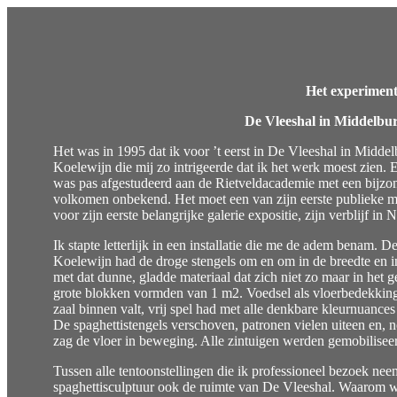
Het experiment 
De Vleeshal in Middelburg
Het was in 1995 dat ik voor ’t eerst in De Vleeshal in Midde
Koelewijn die mij zo intrigeerde dat ik het werk moest zien. 
was pas afgestudeerd aan de Rietveldacademie met een bijzon
volkomen onbekend. Het moet een van zijn eerste publieke mani
voor zijn eerste belangrijke galerie expositie, zijn verblijf i
Ik stapte letterlijk in een installatie die me de adem benam. 
Koelewijn had de droge stengels om en om in de breedte en in d
met dat dunne, gladde materiaal dat zich niet zo maar in het
grote blokken vormden van 1 m2. Voedsel als vloerbedekking.
zaal binnen valt, vrij spel had met alle denkbare kleurnuanc
De spaghettistengels verschoven, patronen vielen uiteen en, n
zag de vloer in beweging. Alle zintuigen werden gemobiliseer
Tussen alle tentoonstellingen die ik professioneel bezoek neem
spaghettisculptuur ook de ruimte van De Vleeshal. Waarom was