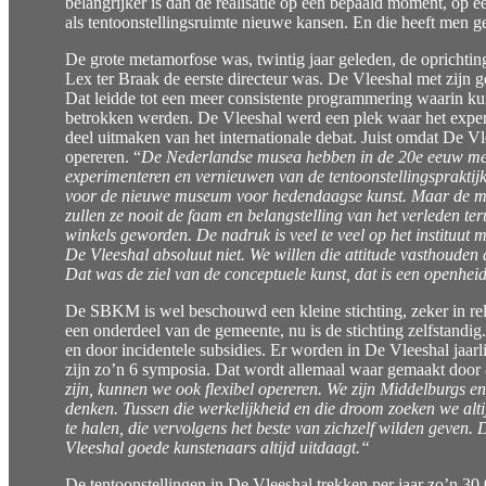
belangrijker is dan de realisatie op een bepaald moment, op e
als tentoonstellingsruimte nieuwe kansen. En die heeft men 
De grote metamorfose was, twintig jaar geleden, de oprich
Lex ter Braak de eerste directeur was. De Vleeshal met zijn g
Dat leidde tot een meer consistente programmering waarin ku
betrokken werden. De Vleeshal werd een plek waar het exper
deel uitmaken van het internationale debat. Juist omdat De Vl
opereren. “
D
e Nederlandse musea hebben in de 20e eeuw mee
experimenteren en vernieuwen van de tentoonstellingspraktijk
voor de nieuwe museum voor hedendaagse kunst. Maar de muse
zullen ze nooit de faam en belangstelling van het verleden ter
winkels geworden. De nadruk is veel te veel op het instituu
De Vleeshal absoluut niet. We willen die attitude vasthouden 
Dat was de ziel van de conceptuele kunst, dat is een openheid
De SBKM is wel beschouwd een kleine stichting, zeker in rel
een onderdeel van de gemeente, nu is de stichting zelfstand
en door incidentele subsidies. Er worden in De Vleeshal jaarlijk
zijn zo’n 6 symposia. Dat wordt allemaal waar gemaakt door
zijn, kunnen we ook flexibel opereren. We zijn Middelburgs en
denken. Tussen die werkelijkheid en die droom zoeken we alti
te halen, die vervolgens het beste van zichzelf wilden geven
Vleeshal goede kunstenaars altijd uitdaagt.“
De tentoonstellingen in De Vleeshal trekken per jaar zo’n 30.0