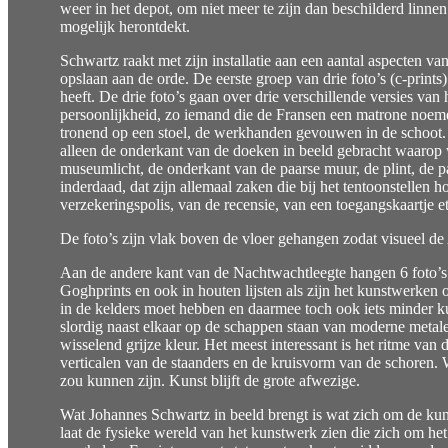
weer in het depot, om niet meer te zijn dan beschilderd linnen
mogelijk herontdekt.
Schwartz raakt met zijn installatie aan een aantal aspecten va
opslaan aan de orde. De eerste groep van drie foto’s (c-prin
heeft. De drie foto’s gaan over drie verschillende versies 
persoonlijkheid, zo iemand die de Fransen een matrone noeme
tronend op een stoel, de werkhanden gevouwen in de schoot. 
alleen de onderkant van de doeken in beeld gebracht waarop w
museumlicht, de onderkant van de paarse muur, de plint, de p
inderdaad, dat zijn allemaal zaken die bij het tentoonstellen 
verzekeringspolis, van de recensie, van een toegangskaartje et
De foto’s zijn vlak boven de vloer gehangen zodat visueel de
Aan de andere kant van de Nachtwachtleegte hangen 6 foto’s 
Goghprints en ook in houten lijsten als zijn het kunstwerken 
in de kelders moet hebben en daarmee toch ook iets minder ku
slordig naast elkaar op de schappen staan van moderne metalen
wisselend grijze kleur. Het meest interessant is het ritme van
verticalen van de staanders en de kruisvorm van de schoren. W
zou kunnen zijn. Kunst blijft de grote afwezige.
Wat Johannes Schwartz in beeld brengt is wat zich om de kuns
laat de fysieke wereld van het kunstwerk zien die zich om het 