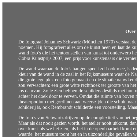
Over 
De fotograaf Johannes Schwartz (München 1970) verstaat de ku
noemen. Hij fotografeert alles om de kunst heen en laat de k
wand foto’s die het tentoonstellen van kunst tot onderwerp h
Cobra Kunstprijs 2007, een prijs voor kunstenaars die vern
De wand waaraan de foto’s hangen speelt zelf ook mee, is deel
kleur van de wand in de zaal in het Rijksmuseum waar de N
die grote lege plek een foto gemaakt en die situatie nauwkeu
zou verwachten: een grote witte rechthoek ter grootte van 
los daarvan. Zo te zien hebben de schilders destijds met hun 
achter het doek door te verven. Omdat die ruimte van boven 
theaterpodium met gordijnen aan weerszijden die schuin naar
schilderij is, ook Rembrandt schilderde een voorstelling. M
De foto’s van Schwartz drijven op de complexiteit van het begr
Maar als dat nooit gezien wordt, het atelier nooit uitkomt, dan
over kunst als we het zien, als het in de openbaarheid komt e
waarde, het museum toont het en in uitzonderlijke gevallen wor