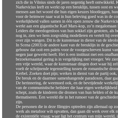
zich die in Vilnius sinds de jaren negentig heeft ontwikkeld. K
Narkevicius leeft en werkt op een breuklijn, tussen oost en wes
mensen aan het woord die hun eigen keuzes blootleggen, hun 
voor de heimwee naar wat in hun beleving goed was in de co
werkelijkheid vallen samen in één open zenuw die Narkevici
werkt aan een gigantische Karl Marx-kop, zo’n megalomaan ic
Leiders die meedogenloos van hun sokkel zijn gestoten, als 
nog in, zien we hem zorgvuldig modelleren en vertelt hij over
over zijn wangen. Dit is de kunstenaar in dienst van de ideolo
In Scena (2003) de andere kant van de breuklijn in de geschie
gebouw dat ooit een paleis voor de voorgeschreven kunst van
negen jaar gewerkt heeft. Het is een instituut met een onafha
bezoekersaantal gering is in vergelijking met vroeger. We zi
een vrije wereld, waar de kunstenaar dingen doet waar hij z
voelt de schrijnende tegenstelling tussen de romantische dro
Kerbel. Zoeken doet pijn; werken in dienst van de partij ook,
De breuk en de daarmee samenhangende paradoxen, daar gaan a
De herinnering, de weemoed ook, en de bevrijdende werkelijk
van de communistische heilsleer die haar eigen werkelijkheid
schept, zoals de kinderen die dromen van hun helden of de ku
thematiseren. Een wereld die in het rumoer van de geschieden
zijn.
De personen die in deze filmpjes optreden zijn allemaal op z
werk als metafoor wilt opvatten, dan gaan dit werk over elk
de existentiële vraag: waar ligt het centrum van mijn wereld, i