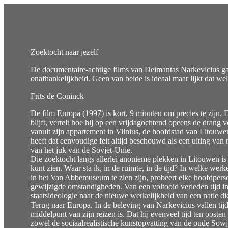
Zoektocht naar jezelf
De documentaire-achtige films van Deimantas Narkevicius gaa
onafhankelijkheid. Geen van beide is ideaal maar lijkt dat wel
Frits de Coninck
De film Europa (1997) is kort, 9 minuten om precies te zijn. 
blijft, vertelt hoe hij op een vrijdagochtend opeens de drang 
vanuit zijn appartement in Vilnius, de hoofdstad van Litouwen
heeft dat eenvoudige feit altijd beschouwd als een uiting van 
van het juk van de Sovjet-Unie.
Die zoektocht langs allerlei anonieme plekken in Litouwen is 
kunt zien. Waar sta ik, in de ruimte, in de tijd? In welke werk
in het Van Abbemuseum te zien zijn, probeert elke hoofdperso
gewijzigde omstandigheden. Van een voltooid verleden tijd in
staatsideologie naar de nieuwe werkelijkheid van een natie die
Terug naar Europa. In de beleving van Narkevicius vallen tijd 
middelpunt van zijn reizen is. Dat hij evenveel tijd ten ooste
zowel de sociaalrealistische kunstopvatting van de oude Sowj