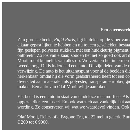
Een carrosserie
Zijn grootste beeld,
Rigid
Parts
, ligt in delen op de vloer van
elkaar gepast lijken te hebben en nu tot een gescheiden besta
fijn geslepen polyester stukken, met een huidkleurig pigment
ontbreekt. Zo los van elkaar, zouden het net zo goed ook art
Mooij roept kennelijk van alles op. We vertalen het in termen
tweede oog. Dit is inderdaad een auto. Dit zijn delen van de ca
verwijzing. De auto is het uitgangspunt voor al de beelden di
herkenbaar, omdat hij die vorm geabstraheerd heeft tot een co
diversiteit aan materialen als polyester, transparante rubber, 
maken. Een auto van Olaf Mooij wil je aanraken.
Elk beeld is een auto in staat van eindeloze metamorfose. Als
opgezet dier, een insect. En ook wat zich aanvankelijk laat aan
wording. Zo conserveren wij wat we waardevol vinden. Ook de
Olaf Mooij, Relics of a Bygone Era, tot 22 mei in galerie B
€ 200 tot € 9000.