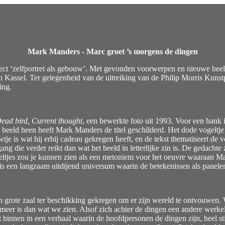
Mark Manders - Marc groet ’s morgens de dingen
t ‘zelfportret als gebouw’. Met gevonden voorwerpen en nieuwe beelde
n Kassel. Ter gelegenheid van de uitreiking van de Philip Morris Kun
ing.
Dead bird, Current thought
, een bewerkte foto uit 1993. Voor een bank i
eeld heen heeft Mark Manders de titel geschilderd. Het dode vogeltje bli
e is wat hij erbij cadeau gekregen heeft, en de tekst thematiseert de vo
gang die verder reikt dan wat het beeld in letterlijke zin is. De gedacht
vogeltjes zou je kunnen zien als een metoniem voor het oeuvre waaraan
 is een langzaam uitdijend universum waarin de betekenissen als panele
rote zaal ter beschikking gekregen om er zijn wereld te ontvouwen. Wat
er is dan wat we zien. Alsof zich achter de dingen een andere werkelijk
t binnen in een verhaal waarin de hoofdpersonen de dingen zijn, heel s