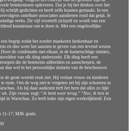
vele betekenissen opleveren. Dat je bij het denken over het
ij schrijft gedichten en heeft zelfs kranten gemaakt. In een
ch vervolgens ontelbare associaties aandienen rond dat getal. Je
eindige reeks. De vijf overtreft zichzelf en wordt van een
eeldend kunstenaar om te doen is. Met een ongelooflijke
an een begrip zodat het zonder mankeren herkenbaar en
 mens en dier weer het aanzien te geven van een levend wezen
. Door de combinatie met elkaar, in de kamerachtige ruimtes,
nisvelden van elk ding onderzoekt. Elk ding heeft een
roepen die de betekenis uitbreiden en aanscherpen, de
 Maar dan wel in het persoonlijke domein van de beschouwer.
e de grote wereld eruit ziet. Hij verlaat vrouw en kinderen
e ruste. Om de weg niet te vergeten zet hij zijn schoenen in
hau. Als hij daar aankomt treft het hem dat alles zo lijkt
 uit. Zijn vrouw zegt: “
Je bent weer terug.
” “
Nee, ik ben in
tijd in Warschau. Zo leeft ieder zijn eigen werkelijkheid. Een
o 11-17; MJK gratis
00