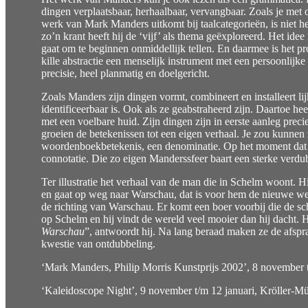
dingen verplaatsbaar, herhaalbaar, vervangbaar. Zoals je met
werk van Mark Manders uitkomt bij taalcategorieën, is niet hel
zo’n krant heeft hij de ‘vijf’ als thema geëxploreerd. Het idee 
gaat om te beginnen onmiddellijk tellen. En daarmee is het pr
kille abstractie een menselijk instrument met een persoonlijk
precisie, heel planmatig en doelgericht.
Zoals Manders zijn dingen vormt, combineert en installeert l
identificeerbaar is. Ook als ze geabstraheerd zijn. Daartoe h
met een voelbare huid. Zijn dingen zijn in eerste aanleg prec
groeien de betekenissen tot een eigen verhaal. Je zou kunnen 
woordenboekbetekenis, een denominatie. Op het moment dat he
connotatie. Die zo eigen Manderssfeer baart een sterke verdub
Ter illustratie het verhaal van de man die in Schelm woont. H
en gaat op weg naar Warschau, dat is voor hem de nieuwe werel
de richting van Warschau. Er komt een boer voorbij die de sc
op Schelm en hij vindt de wereld veel mooier dan hij dacht. Hij
Warschau
”, antwoordt hij. Na lang beraad maken ze de afspraa
kwestie van ontdubbeling.
‘Mark Manders, Philip Morris Kunstprijs 2002’, 8 november 
‘Kaleidoscope Night’, 9 november t/m 12 januari, Kröller-M