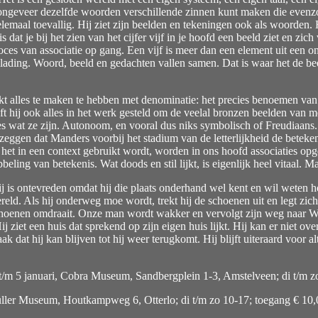
 ongeveer dezelfde woorden verschillende zinnen kunt maken die evenzo
emaal toevallig. Hij ziet zijn beelden en tekeningen ook als woorden. H
is dat je bij het zien van het cijfer vijf in je hoofd een beeld ziet en zi
oces van associatie op gang. Een vijf is meer dan een element uit een on
e lading. Woord, beeld en gedachten vallen samen. Dat is waar het de b
ijkt alles te maken te hebben met denominatie: het precies benoemen v
eeft hij ook alles in het werk gesteld om de veelal bronzen beelden van
ies wat ze zijn. Autonoom, en vooral dus niks symbolisch of Freudiaans
zeggen dat Manders voorbij het stadium van de letterlijkheid de beteke
t in een context gebruikt wordt, worden in ons hoofd associaties opge
beling van betekenis. Wat doods en stil lijkt, is eigenlijk heel vitaal.
ij is ontevreden omdat hij die plaats onderhand wel kent en wil weten ho
d. Als hij onderweg moe wordt, trekt hij de schoenen uit en legt zich t
hoenen omdraait. Onze man wordt wakker en vervolgt zijn weg naar Warsc
 ziet een huis dat sprekend op zijn eigen huis lijkt. Hij kan er niet over
k dat hij kan blijven tot hij weer terugkomt. Hij blijft uiteraard voor al
t/m 5 januari, Cobra Museum, Sandbergplein 1-3, Amstelveen; di t/m z
üller Museum, Houtkampweg 6, Otterlo; di t/m zo 10-17; toegang € 10,