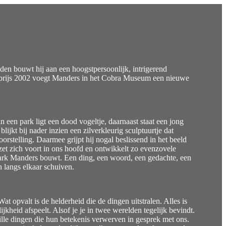
n bouwt hij aan een hoogstpersoonlijk, intrigerend
stprijs 2002 voegt Manders in het Cobra Museum een nieuwe
n een park ligt een dood vogeltje, daarnaast staat een jong
jkt bij nader inzien een zilverkleurig sculptuurtje dat
orstelling. Daarmee grijpt hij nogal beslissend in het beeld
e zet zich voort in ons hoofd en ontwikkelt zo evenzovele
 Mark Manders bouwt. Een ding, een woord, een gedachte, een
n langs elkaar schuiven.
 opvalt is de helderheid die de dingen uitstralen. Alles is
heid afspeelt. Alsof je je in twee werelden tegelijk bevindt.
tille dingen die hun betekenis verwerven in gesprek met ons.