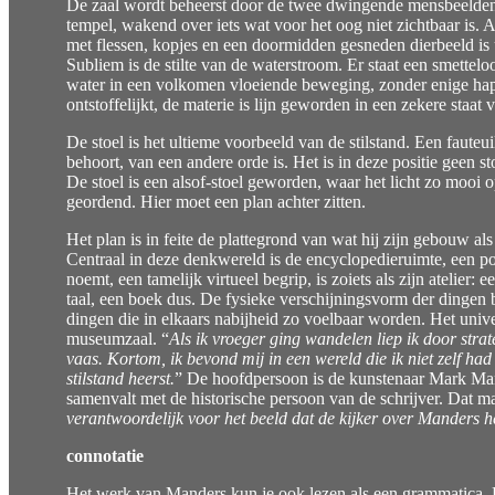
De zaal wordt beheerst door de twee dwingende mensbeelden, e
tempel, wakend over iets wat voor het oog niet zichtbaar is. Al
met flessen, kopjes en een doormidden gesneden dierbeeld is ui
Subliem is de stilte van de waterstroom. Er staat een smettel
water in een volkomen vloeiende beweging, zonder enige haperin
ontstoffelijkt, de materie is lijn geworden in een zekere staat
De stoel is het ultieme voorbeeld van de stilstand. Een fauteui
behoort, van een andere orde is. Het is in deze positie geen 
De stoel is een alsof-stoel geworden, waar het licht zo mooi
geordend. Hier moet een plan achter zitten.
Het plan is in feite de plattegrond van wat hij zijn gebouw a
Centraal in deze denkwereld is de encyclopedieruimte, een po
noemt, een tamelijk virtueel begrip, is zoiets als zijn atelier
taal, een boek dus. De fysieke verschijningsvorm der dingen 
dingen die in elkaars nabijheid zo voelbaar worden. Het unive
museumzaal. “
Als ik vroeger ging wandelen liep ik door stra
vaas. Kortom, ik bevond mij in een wereld die ik niet zelf h
stilstand heerst.
” De hoofdpersoon is de kunstenaar Mark Mande
samenvalt met de historische persoon van de schrijver. Dat m
verantwoordelijk voor het beeld dat de kijker over Manders hee
connotatie
Het werk van Manders kun je ook lezen als een grammatica. H