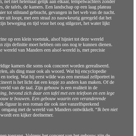
 net niet helemaal gelijk aan elkaar, tempelwachters zonder
jes, de tafels, de kamers. Een landschap op een laag plateau
hier tot stilstand gebracht, gevangen in het web van de nacht.
r uit loopt, met een straal zo nauwkeurig geregeld dat het
n beweging en tijd voor het oog stilgezet, het water lijkt
rine op een klein voetstuk, alsof hijniet tot deze wereld
van zijn definitie moet hebben om ons nog te kunnen dienen.
le wereld van Manders een alsof-wereld is, met precisie
beeldige kamers die soms ook concreet worden gerealiseerd.
elen, als ding maar ook als woord. Wat hij encyclopedie
 en toeleg. Wat hij eerst wilde was een mentaal zelfportret in
neert is het licht dat een kopje zo anders kan maken. Of de
eld van de taal. Zijn gebouw is een realiteit in de
ing, bevond zich daar een tafel met een telefoon en een lege
en gebouw te bouwen. Een gebouw waarin een veranderende
 ik-figuur in een roman die ook niet vanzelfsprekend
igen omgang met de wereld van Manders ontwikkelt. “
Ik ben niet
 wordt een kijker deelnemer.
igen toegang. Volgens het concept van het gebouw zijn de