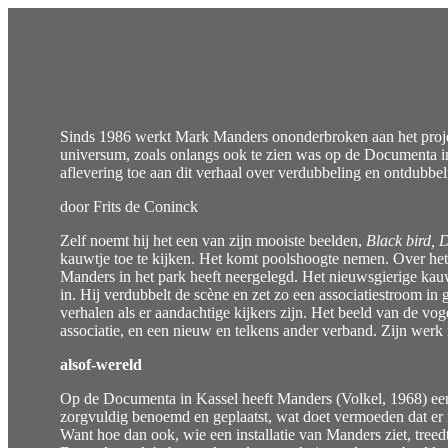
Sinds 1986 werkt Mark Manders ononderbroken aan het projec
universum, zoals onlangs ook te zien was op de Documenta i
aflevering toe aan dit verhaal over verdubbeling en ontdubbel
door Frits de Coninck
Zelf noemt hij het een van zijn mooiste beelden,
Black bird, 
kauwtje toe te kijken. Het komt poolshoogte nemen. Over het b
Manders in het park heeft neergelegd. Het nieuwsgierige kauwtj
in. Hij verdubbelt de scène en zet zo een associatiestroom in 
verhalen als er aandachtige kijkers zijn. Het beeld van de 
associatie, en een nieuw en telkens ander verband. Zijn werk
alsof-wereld
Op de Documenta in Kassel heeft Manders (Volkel, 1968) een g
zorgvuldig benoemd en geplaatst, wat doet vermoeden dat er me
Want hoe dan ook, wie een installatie van Manders ziet, treed