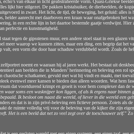
cho’s van elkaar in licht geabstraheerde vorm. Quasi-Griekse beelden,
les lijkt hier stilgezet. De pakken kristalsuiker, de dierbeelden, de kop
tgevoerd in zwart. Het licht, de tijd, de beweging, het geluid: alles is 
oos, helder aanrecht met daarboven een kraan waar onafgebroken het wate
g, in een rechte lijn in het daartoe bestemde gaatje verdwijnt. Hier zij
 van perfectie en kunstmatigheid.
l staat tegen de gipsstenen muur, een andere stoel staat in een glazen vit
stoel meer waarop we kunnen zitten, maar een ding, een begrip dat het 
 op valt, een vorm die door haar schaduw verdubbeld wordt. Zoals de he
ls zelfportret noemt en waaraan hij al jaren werkt. Het bestaat uit denk
tentieel aan beelden die in Manders’ herinnering en beleving een rol sp
: een chaotische schatkamer, gevuld met wat hij vindt en maakt, met toeval
bleek evenwel meer kansen te bieden dan alleen woorden. Wat hem fasci
rsum dat voortdurend krimpt en groeit is voor hem complexer dan de wer
ten waar soms een wasknijper kon liggen, of als ik ergens naar binnen g
ad bepaald. Ik besloot om naast die wereld, of liever in die wereld e
rs en dat is in zijn privé-beleving een fictieve persoon. Zoiets als de
aakt de ruimte volledig vrij voor de beleving van de kijker die zijn e
ft. Het is een beeld dat net zo veel zegt over de toeschouwer zelf.
” Zo
et is een gesloten wereld met een eigen systeem, een eigen taal, een e