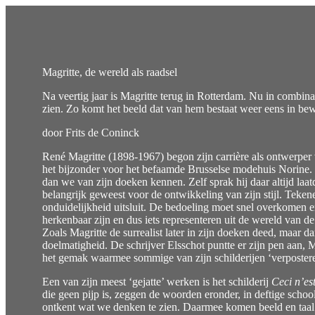
Magritte, de wereld als raadsel
Na veertig jaar is Magritte terug in Rotterdam. Nu in combina
zien. Zo komt het beeld dat van hem bestaat weer eens in be
door Frits de Coninck
René Magritte (1898-1967) begon zijn carrière als ontwerper
het bijzonder voor het befaamde Brusselse modehuis Norine. Hi
dan we van zijn doeken kennen. Zelf sprak hij daar altijd laa
belangrijk geweest voor de ontwikkeling van zijn stijl. Teken
onduidelijkheid uitsluit. De bedoeling moet snel overkomen 
herkenbaar zijn en dus iets representeren uit de wereld van de
Zoals Magritte de surrealist later in zijn doeken deed, maar 
doelmatigheid. De schrijver Elsschot puntte er zijn pen aan, Ma
het gemak waarmee sommige van zijn schilderijen ‘verposteren
Een van zijn meest ‘gejatte’ werken is het schilderij
Ceci n’es
die geen pijp is, zeggen de woorden eronder, in deftige schoolm
ontkent wat we denken te zien. Daarmee komen beeld en taal 