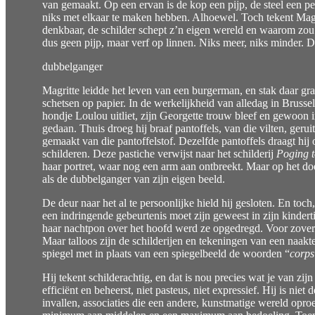
van gemaakt. Op een ervan is de kop een pijp, de steel een pen
niks met elkaar te maken hebben. Alhoewel. Toch tekent Magrit
denkbaar, de schilder schept z’n eigen wereld en waarom zou 
dus geen pijp, maar verf op linnen. Niks meer, niks minder. Da
dubbelganger
Magritte leidde het leven van een burgerman, en stak daar graa
schetsen op papier. In de werkelijkheid van alledag in Brusse
hondje Loulou uitliet, zijn Georgette trouw bleef en gewoon i
gedaan. Thuis droeg hij braaf pantoffels, van die vilten, gerui
gemaakt van die pantoffelstof. Dezelfde pantoffels draagt hij 
schilderen. Deze pastiche verwijst naar het schilderij
Poging t
haar portret, waar nog een arm aan ontbreekt. Maar op het do
als de dubbelganger van zijn eigen beeld.
De deur naar het al te persoonlijke hield hij gesloten. En to
een indringende gebeurtenis moet zijn geweest in zijn kindert
haar nachtpon over het hoofd werd ze opgedregd. Voor zover b
Maar talloos zijn de schilderijen en tekeningen van een naa
spiegel met in plaats van een spiegelbeeld de woorden “
corps
Hij tekent schilderachtig, en dat is nou precies wat je van zij
efficiënt en beheerst, niet pasteus, niet expressief. Hij is niet
invallen, associaties die een andere, kunstmatige wereld opro