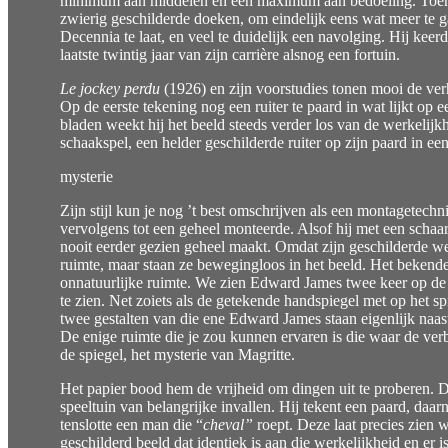
minimum aan middelen en een maximum aan bedoeling. Toen M
zwierig geschilderde doeken, om eindelijk eens wat meer te ga
Decennia te laat, en veel te duidelijk een navolging. Hij keer
laatste twintig jaar van zijn carrière alsnog een fortuin.
Le jockey perdu
(1926) en zijn voorstudies tonen mooi de verh
Op de eerste tekening nog een ruiter te paard in wat lijkt op
bladen weekt hij het beeld steeds verder los van de werkelijkh
schaakspel, een helder geschilderde ruiter op zijn paard in een
mysterie
Zijn stijl kun je nog ’t best omschrijven als een montagetechni
vervolgens tot een geheel monteerde. Alsof hij met een schaa
nooit eerder gezien geheel maakt. Omdat zijn geschilderde wer
ruimte, maar staan ze bewegingloos in het beeld. Het bekende
onnatuurlijke ruimte. We zien Edward James twee keer op de ru
te zien. Net zoiets als de getekende handspiegel met op het s
twee gestalten van die ene Edward James staan eigenlijk naast
De enige ruimte die je zou kunnen ervaren is die waar de ver
de spiegel, het mysterie van Magritte.
Het papier bood hem de vrijheid om dingen uit te proberen. D
speeltuin van belangrijke invallen. Hij tekent een paard, daar
tenslotte een man die “
cheval”
roept. Deze laat precies zien 
geschilderd beeld dat identiek is aan die werkelijkheid en er 