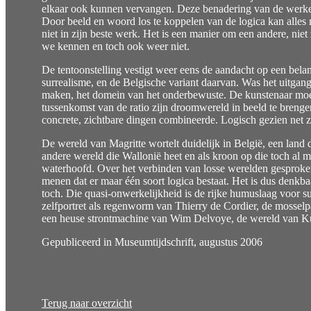
elkaar ook kunnen vervangen. Deze benadering van de werkeli
Door beeld en woord los te koppelen van de logica kan alles 
niet in zijn beste werk. Het is een manier om een andere, nie
we kennen en toch ook weer niet.
De tentoonstelling vestigt weer eens de aandacht op een belan
surrealisme, en de Belgische variant daarvan. Was het uitgan
maken, het domein van het onderbewuste. De kunstenaar moes
tussenkomst van de ratio zijn droomwereld in beeld te brenge
concrete, zichtbare dingen combineerde. Logisch gezien net z
De wereld van Magritte wortelt duidelijk in België, een land dat
andere wereld die Wallonië heet en als kroon op die toch al mo
waterhoofd. Over het verbinden van losse werelden gesproken
menen dat er maar één soort logica bestaat. Het is dus denkbaar,
toch. Die quasi-onwerkelijkheid is de rijke humuslaag voor sur
zelfportret als regenworm van Thierry de Cordier, de mosse
een heuse strontmachine van Wim Delvoye, de wereld van Kui
Gepubliceerd in Museumtijdschrift, augustus 2006
Terug naar overzicht