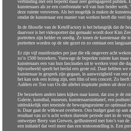
verbinding met een beperkt maar zeer geëngageerd publiek. En, 
kunstenaars als ze een confrontatie wil van hun beider werk. 
deze ruimte veroveren. Als het mogelijk is maken de kunsten
omdat de kunstenaar een manier van werken heeft die veel tijd
In de filosofie van de KetelFactory is het belangrijk dat de 
daarvoor is het videoportret dat gemaakt wordt door Kim Zeege
portretten zijn helder en snedig. Ze tonen de kunstenaar die 
portretten worden op de site gezet en zo ontstaat een langzaa
Er zijn vijf manifestaties per jaar die elk ongeveer acht we
zo’n 1500 bezoekers. Vanwege de beperkte ruimte kan maar een
kunstenaars een van hun fascinaties uit te werken voor die d
bijvoorbeeld speelt het heelal een grote rol. Daar hebben we 
kunstenaar in gesprek zijn gegaan, in aanwezigheid van een p
het kan ook een lezing zijn, een film of een concert. Zo heef
Aalders en Ton van Os die allebei inspiratie putten uit deze c
De bezoekers anders laten kijken naar kunst, dat zou je de 
Galerie, kunsthal, museum, kunstenaarsinitiatief, een podiu
uitdrukkelijk niet teneinde de bewegingsruimte zo optimaal 
is. Daar gaat de witkwast overheen. Ons budget gaat op aan al
resultaat van zo’n acht weken durende periode niet in de ver
ontwerper Berry van Gerwen, geïllustreerd met foto’s van de k
een initiatief dat veel meer dan een tentoonstelling is. Een pr