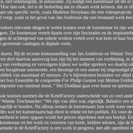
niet onbelangrijk, in autonomie. Zij nodigt een kunstenaar uit die er z
“Hoe dan ook, het is de bedoeling dat ze elkaars werk kennen, dat ze e
aars site specific werk, zoals Madelon Hooykaas die een videoprojecti
 vergt, zoals in het geval van Jan Andriesse die een bestaand werk heef
bezoekers relevante dingen te weten komen over de kunstenaar en zijn wer
rs. De kunstenaar vertelt daarin over zijn fascinaties en de inspiratieb
tegen de achtergrond van enkele werken vertelt over wat hem of haar bezi
m groeiende catalogus in digitale vorm.
ken duren. Bij de recente tentoonstelling van Jan Andriesse en Winnie T
 deel daarvan aanwezig kan zijn bij het moment van verdieping, in de 
ag van verdieping en vervolgens kijken we welke sprekers we daarbij u
een hoogleraar astronomie, een theologe en een auteur bij uitgenodigd 
ubliek van maximaal 45 mensen. Zo’n bijeenkomst besluiten we altijd m
t het Ives Ensemble de compositie
For Philip Guston
van Morton Feldman
omponist van minimal music.” Het Distillaat gaat over kunst en spirituali
missie kunnen noemen die de KetelFactory onderscheidt van zo veel and
m? Winnie Teschmacher: “We zijn van alles wat, eigenlijk. Behalve ee
mogelijk te houden. Na afloop nemen de kunstenaars hun werk weer mee
les wat het kunstenaarschap dient in relatie tot het publiek. En voor d
getelheid te laten opgaan wordt het proces afgesloten met een boekje. 
unstenaar en het werk en voorzien van korte, heldere teksten, zijn de bo
esentatie in de KetelFactory is een work in progress, met alle openheid 