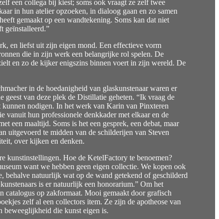
elf een collega bij kiest; soms ook vraagt ze zelf twee
lkaar in hun atelier opzoeken, in dialoog gaan en zo samen
e heeft gemaakt op een wandtekening. Soms kan dat niet
t geïnstalleerd.”
k, en liefst uit zijn eigen mond. Een effectieve vorm
ronnen die in zijn werk een belangrijke rol spelen. De
elt en zo de kijker enigszins binnen voert in zijn wereld. De
eschmacher in de hoedanigheid van glaskunstenaar waren er
geest van deze plek de Distillatie geheten. “Ik vraag de
it kunnen nodigen. In het werk van Karin van Pinxteren
die vanuit hun professionele denkkader met elkaar en de
et een maaltijd. Soms is het een gesprek, een debat, maar
 uitgevoerd te midden van de schilderijen van Steven
teit, over kijken en denken.
ere kunstinstellingen. Hoe de KetelFactory te benoemen?
n museum want we hebben geen eigen collectie. We kopen ook
, behalve natuurlijk wat op de wand getekend of geschilderd
e kunstenaars is er natuurlijk een honorarium.” Om het
Een catalogus op zakformaat. Mooi gemaakt door grafisch
ekjes zelf al een collectors item. Ze zijn de apotheose van
en beweeglijkheid die kunst eigen is.