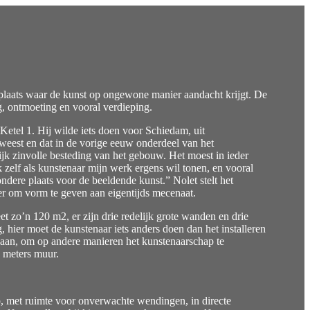
n plaats waar de kunst op ongewone manier aandacht krijgt. De
g, ontmoeting en vooral verdieping.
Ketel 1. Hij wilde iets doen voor Schiedam, uit
weest en dat in de vorige eeuw onderdeel van het
k zinvolle besteding van het gebouw. Het moest in ieder
elf als kunstenaar mijn werk ergens wil tonen, en vooral
ndere plaats voor de beeldende kunst.” Nolet stelt het
er om vorm te geven aan eigentijds mecenaat.
et zo’n 120 m2, er zijn drie redelijk grote wanden en drie
 hier moet de kunstenaar iets anders doen dan het installeren
 gaan, om op andere manieren het kunstenaarschap te
e meters muur.
p, met ruimte voor onverwachte wendingen, in directe