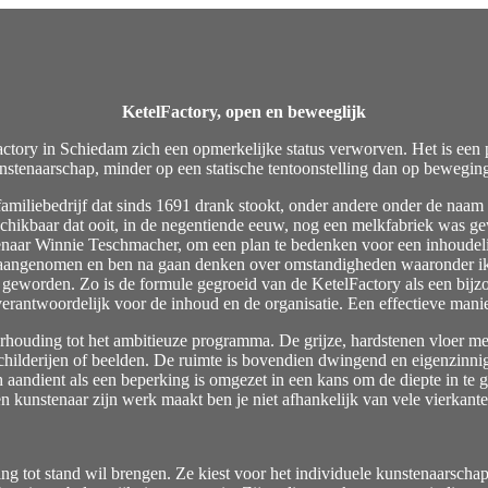
KetelFactory, open en beweeglijk
lFactory in Schiedam zich een opmerkelijke status verworven. Het is ee
unstenaarschap, minder op een statische tentoonstelling dan op bewegin
amiliebedrijf dat sinds 1691 drank stookt, onder andere onder de naam 
chikbaar dat ooit, in de negentiende eeuw, nog een melkfabriek was ge
naar Winnie Teschmacher, om een plan te bedenken voor een inhoudelij
aangenomen en ben na gaan denken over omstandigheden waaronder ik z
 geworden. Zo is de formule gegroeid van de KetelFactory als een bijzo
erantwoordelijk voor de inhoud en de organisatie. Een effectieve mani
verhouding tot het ambitieuze programma. De grijze, hardstenen vloer me
hilderijen of beelden. De ruimte is bovendien dwingend en eigenzinnig,
 aandient als een beperking is omgezet in een kans om de diepte in te
n kunstenaar zijn werk maakt ben je niet afhankelijk van vele vierkant
g tot stand wil brengen. Ze kiest voor het individuele kunstenaarscha