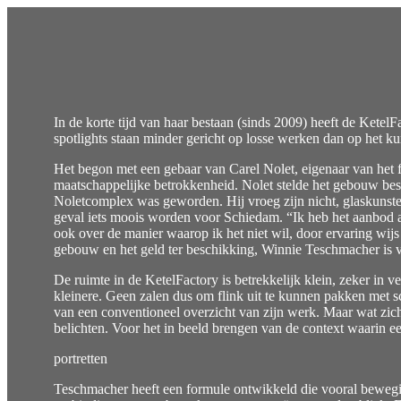
In de korte tijd van haar bestaan (sinds 2009) heeft de Kete
spotlights staan minder gericht op losse werken dan op het k
Het begon met een gebaar van Carel Nolet, eigenaar van het f
maatschappelijke betrokkenheid. Nolet stelde het gebouw bes
Noletcomplex was geworden. Hij vroeg zijn nicht, glaskunste
geval iets moois worden voor Schiedam. “Ik heb het aanbod 
ook over de manier waarop ik het niet wil, door ervaring wijs
gebouw en het geld ter beschikking, Winnie Teschmacher is v
De ruimte in de KetelFactory is betrekkelijk klein, zeker in 
kleinere. Geen zalen dus om flink uit te kunnen pakken met sc
van een conventioneel overzicht van zijn werk. Maar wat zich
belichten. Voor het in beeld brengen van de context waarin ee
portretten
Teschmacher heeft een formule ontwikkeld die vooral bewegin