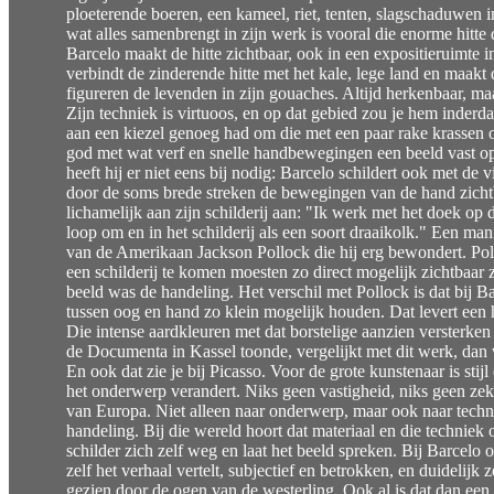
ploeterende boeren, een kameel, riet, tenten, slagschaduwen i
wat alles samenbrengt in zijn werk is vooral die enorme hitte d
Barcelo maakt de hitte zichtbaar, ook in een expositieruimte
verbindt de zinderende hitte met het kale, lege land en maakt
figureren de levenden in zijn gouaches. Altijd herkenbaar, ma
Zijn techniek is virtuoos, en op dat gebied zou je hem inderd
aan een kiezel genoeg had om die met een paar rake krassen 
god met wat verf en snelle handbewegingen een beeld vast op 
heeft hij er niet eens bij nodig: Barcelo schildert ook met de v
door de soms brede streken de bewegingen van de hand zichtbaa
lichamelijk aan zijn schilderij aan: "Ik werk met het doek op 
loop om en in het schilderij als een soort draaikolk." Een ma
van de Amerikaan Jackson Pollock die hij erg bewondert. Pol
een schilderij te komen moesten zo direct mogelijk zichtbaar 
beeld was de handeling. Het verschil met Pollock is dat bij Bar
tussen oog en hand zo klein mogelijk houden. Dat levert een he
Die intense aardkleuren met dat borstelige aanzien versterken 
de Documenta in Kassel toonde, vergelijkt met dit werk, dan wo
En ook dat zie je bij Picasso. Voor de grote kunstenaar is sti
het onderwerp verandert. Niks geen vastigheid, niks geen zek
van Europa. Niet alleen naar onderwerp, maar ook naar techni
handeling. Bij die wereld hoort dat materiaal en die techniek o
schilder zich zelf weg en laat het beeld spreken. Bij Barcelo
zelf het verhaal vertelt, subjectief en betrokken, en duidelij
gezien door de ogen van de westerling. Ook al is dat dan een