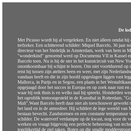
De lod
Met Picasso wordt hij al vergeleken. En niet alleen omdat hij o
trefzeker. Een schitterend schilder: Miquel Barcelo, 36 jaar 
directeur van het Stedelijk in Amsterdam, werk van hem in Ma
"wonderkind" genoemd werd op Documenta VII in Kassel en d
Barcelo toen. Nu is hij de ster in het kunstcircuit van New Yo
onontkoombaar bij schijnt te horen. Om niet voortdurend op 
reist hij tussen zijn ateliers heen en weer, met zijn Nederland
vandaan heeft en die in zijn hoofd opgeslagen liggen vast legg
Mallorca, in Parijs en in Segou, een plaats in het Westafrika
opgejaagd door het succes in Europa en op zoek naar rust en a
waar hij ook thuis is en welks taal hij spreekt. Honderden we
het ogenblik tentoongesteld in de Kunsthal in Rotterdam. "Gou
Mali".Want Barcelo heeft daar niet als toeschouwer gewerkt m
het land en in de atmosfeer. Hij schildert de lege wereld va
bestaan bevecht. Zandstormen en een constante temperatuur 
schilder. De waterverf verdampte op de kwast, nog voor de ver
werken en vraagt bijgevolg een perfecte beheersing van techni
tegelijkertijd de ziel raken. Boten op die smalle modderstroom