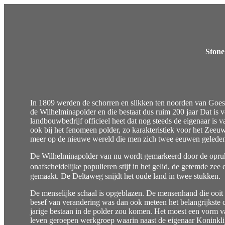
Stone
In 1809 werden de schorren en slikken ten noorden van Goe
de Wilhelminapolder en die bestaat dus ruim 200 jaar Dat is
landbouwbedrijf officieel heet dat nog steeds de eigenaar is v
ook bij het fenomeen polder, zo karakteristiek voor het Zeeuw
meer op de nieuwe wereld die men zich twee eeuwen geleden
De Wilhelminapolder van nu wordt gemarkeerd door de opruk
onafscheidelijke populieren stijf in het gelid, de getemde ze
gemaakt. De Deltaweg snijdt het oude land in twee stukken.
De menselijke schaal is opgeblazen. De mensenhand die ooit 
besef van verandering was dan ook meteen het belangrijkste c
jarige bestaan in de polder zou komen. Het moest een vorm v
leven geroepen werkgroep waarin naast de eigenaar Konin