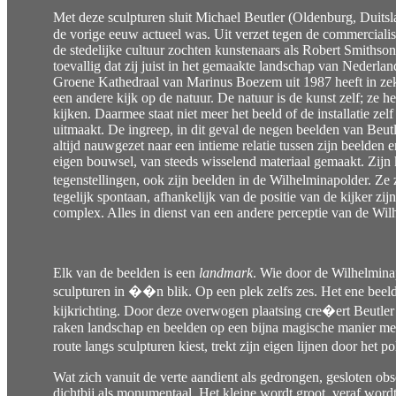
Met deze sculpturen sluit Michael Beutler (Oldenburg, Duits
de vorige eeuw actueel was. Uit verzet tegen de commercialis
de stedelijke cultuur zochten kunstenaars als Robert Smithson
toevallig dat zij juist in het gemaakte landschap van Nederla
Groene Kathedraal van Marinus Boezem uit 1987 heeft in ze
een andere kijk op de natuur. De natuur is de kunst zelf; ze 
kijken. Daarmee staat niet meer het beeld of de installatie z
uitmaakt. De ingreep, in dit geval de negen beelden van Beutle
altijd nauwgezet naar een intieme relatie tussen zijn beelden 
eigen bouwsel, van steeds wisselend materiaal gemaakt. Zijn k
tegenstellingen, ook zijn beelden in de Wilhelminapolder. Ze 
tegelijk spontaan, afhankelijk van de positie van de kijker z
complex. Alles in dienst van een andere perceptie van de Wil
Elk van de beelden is een
landmark
. Wie door de Wilhelminapo
sculpturen in ��n blik. Op een plek zelfs zes. Het ene beeld
kijkrichting. Door deze overwogen plaatsing cre�ert Beutler e
raken landschap en beelden op een bijna magische manier me
route langs sculpturen kiest, trekt zijn eigen lijnen door het
Wat zich vanuit de verte aandient als gedrongen, gesloten obser
dichtbij als monumentaal. Het kleine wordt groot, veraf wordt