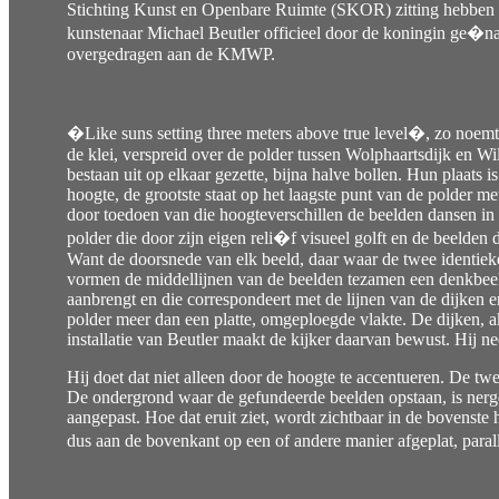
Stichting Kunst en Openbare Ruimte (SKOR) zitting hebben 
kunstenaar Michael Beutler officieel door de koningin ge�naugu
overgedragen aan de KMWP.
�Like suns setting three meters above true level�, zo noemt 
de klei, verspreid over de polder tussen Wolphaartsdijk en W
bestaan uit op elkaar gezette, bijna halve bollen. Hun plaats
hoogte, de grootste staat op het laagste punt van de polder met 
door toedoen van die hoogteverschillen de beelden dansen in h
polder die door zijn eigen reli�f visueel golft en de beelden 
Want de doorsnede van elk beeld, daar waar de twee identiek
vormen de middellijnen van de beelden tezamen een denkbeeld
aanbrengt en die correspondeert met de lijnen van de dijken 
polder meer dan een platte, omgeploegde vlakte. De dijken, 
installatie van Beutler maakt de kijker daarvan bewust. Hij n
Hij doet dat niet alleen door de hoogte te accentueren. De tw
De ondergrond waar de gefundeerde beelden opstaan, is nerg
aangepast. Hoe dat eruit ziet, wordt zichtbaar in de bovenste 
dus aan de bovenkant op een of andere manier afgeplat, paral