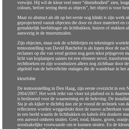
verwijst. Hij wil de kleur veel meer “disembodied” zien, los
colours, before seeing them as objects”, het object is voor he
Maar zo abstract als dit op het eerste oog klinkt is zijn werk 
geprojecteerd vanuit objecten die door en door materieel en co
gemakkelijk beelddrager als lichtbakken, buizen of stukken a
aanwezig in de museumzalen.
Zijn objecten, maar ook de schilderijen en tekeningen wortel
tentoonstelling van David Batchelor is als lopen door de nachte
reclames op die van veraf gezien nog geen tekst prijsgeven maar 
licht van koplampen samen tot een efemere nevel, transformere
rechthoeken en zijn woonhuizen alleen nog zichtbaar door de v
afgeleid van de helverlichte etalages die de wandelaar in het
kleurfobie
De tentoonstelling in Den Haag, zijn eerste overzicht in een
2004/2007. Het werk reikt van vloer tot plafond en is daarme
is beslissend voor de waarneming en de beleving. De installati
Sta je als kijker te dichtbij dan zie je vooral de techniek van 
reflecteren worden weggedrukt door de rauwe achterkant van de
in een beeld waarin de lichtbakken en kabels één donkere mas
een aureool omheen stralen. Geel, rood, blauw, groen, oranje-
noodzakelijke voorwaarde om te kunnen stralen. En de kleuren s