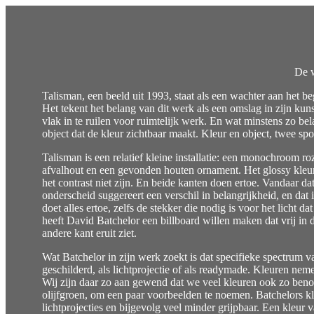
De w
Talisman, een beeld uit 1993, staat als een wachter aan het be
Het tekent het belang van dit werk als een omslag in zijn ku
vlak in te ruilen voor ruimtelijk werk. En wat minstens zo be
object dat de kleur zichtbaar maakt. Kleur en object, twee spo
Talisman is een relatief kleine installatie: een monochroom ro
afvalhout en een gevonden houten ornament. Het glossy kleur
het contrast niet zijn. En beide kanten doen ertoe. Vandaar dat 
onderscheid suggereert een verschil in belangrijkheid, en dat
doet alles ertoe, zelfs de stekker die nodig is voor het licht 
heeft David Batchelor een billboard willen maken dat vrij in 
andere kant eruit ziet.
Wat Batchelor in zijn werk zoekt is dat specifieke spectrum v
geschilderd, als lichtprojectie of als readymade. Kleuren nem
Wij zijn daar zo aan gewend dat we veel kleuren ook zo beno
olijfgroen, om een paar voorbeelden te noemen. Batchelors kle
lichtprojecties en bijgevolg veel minder grijpbaar. Een kleur 